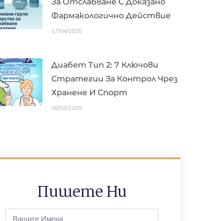
За Отслабване С Доказано
Фармакологично Действие
17/04/2025
Диабет Тип 2: 7 Ключови
Стратегии За Контрол Чрез
Хранене И Спорт
06/03/2025
Пишете Ни