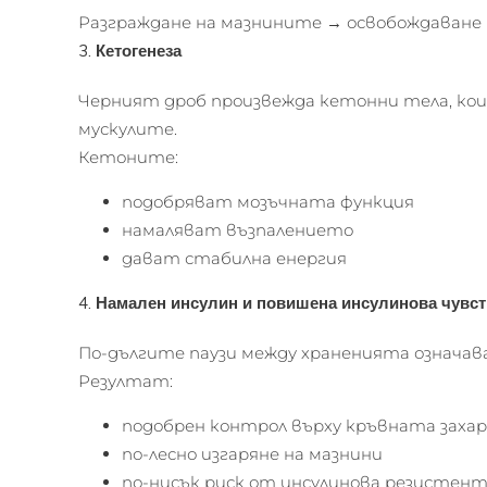
Разграждане на мазнините → освобождаване 
3.
Кетогенеза
Черният дроб произвежда кетонни тела, кои
мускулите.
Кетоните:
подобряват мозъчната функция
намаляват възпалението
дават стабилна енергия
4.
Намален инсулин и повишена инсулинова чувст
По-дългите паузи между храненията означава
Резултат:
подобрен контрол върху кръвната захар
по-лесно изгаряне на мазнини
по-нисък риск от инсулинова резистен