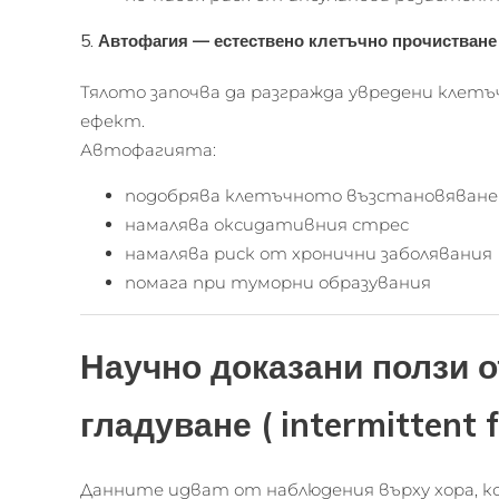
5.
Автофагия — естествено клетъчно прочистване
Тялото започва да разгражда увредени кле
ефект.
Автофагията:
подобрява клетъчното възстановяване
намалява оксидативния стрес
намалява риск от хронични заболявания
помага при туморни образувания
Научно доказани ползи 
гладуване ( intermittent fa
Данните идват от наблюдения върху хора, к