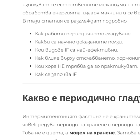
използват се естествените механизми на тя
обработва енергията, изгаря мазнини и се в
В тази статия се разглеждат подробно:
Как работи периодичното гладуване.
Какви са научно доказаните ползи.
Кои видове IF са най-ефективни.
Как влияе върху отслабването, хормони
Кои хора НЕ трябва да го практикуват.
Как се започва IF.
Какво е периодично глад
Интермитентният фастинг не е хранителен
човек редува периоди на хранене с периоди н
Това не е диета, а
модел на хранене
. Затова 