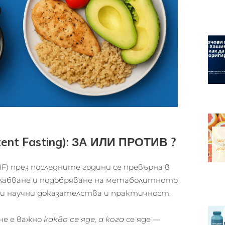
ent Fasting): ЗА ИЛИ ПРОТИВ ?
 IF) през последните години се превърна в
лабване и подобряване на метаболитното
ни научни доказателства и практичност,
не е важно
какво се яде, а
кога
се яде —