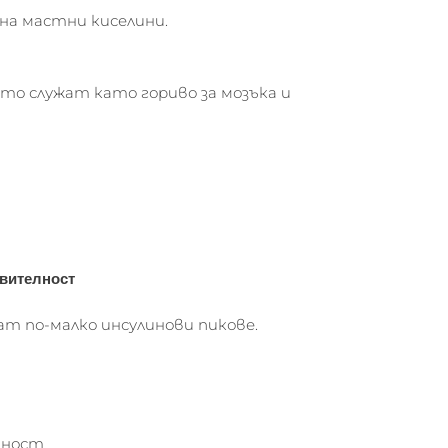
на мастни киселини.
то служат като гориво за мозъка и
вителност
т по-малко инсулинови пикове.
тност