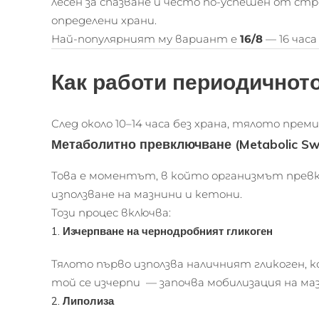
лесен за спазване и често по-успешен от ст
определени храни.
Най-популярният му вариант е
16/8
— 16 часа
Как работи периодичнот
След около 10–14 часа без храна, тялото преми
Метаболитно превключване (Metabolic Swi
Това е моментът, в който организмът превк
използване на мазнини и кетони.
Този процес включва:
1.
Изчерпване на чернодробният гликоген
Тялото първо използва наличният гликоген, к
той се изчерпи — започва мобилизация на ма
2.
Липолиза