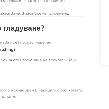
роги режими, които ограничават
 гладуване, 8 часа време за хранене.
о гладуване?
нава през процес, наречен:
tching)
лючва от използване на глюкоза → към
ойто е складиран в черният дроб, когато
знините.