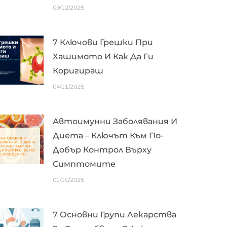
09/12/2025
7 Ключови Грешки При
Хашимото И Как Да Ги
Коригираш
04/11/2025
Автоимунни Заболявания И
Диета – Ключът Към По-
Добър Контрол Върху
Симптомите
01/10/2025
7 Основни Групи Лекарства