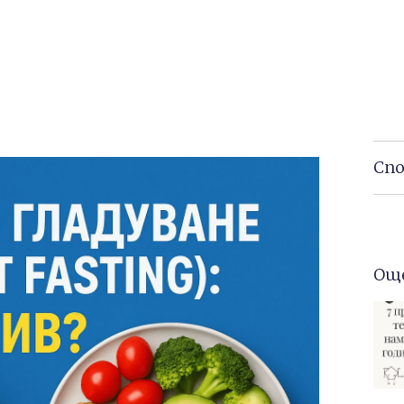
Спо
Ощ