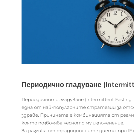
Периодично гладуване (Intermitt
Периодичното гладуване (Intermittent Fasting,
една от най-популярните стратегии за отс
здраве. Причината е комбинацията от реал
която позволява лесното му изпъленение.
За разлика от традиционните диети, при IF 