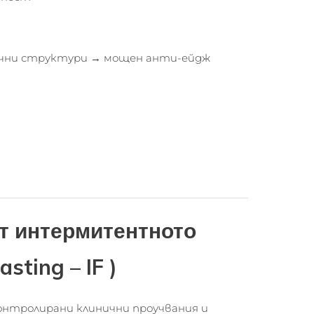
тъчни структури → мощен анти-ейдж
от интермитентното
sting – IF )
онтролирани клинични проучвания и