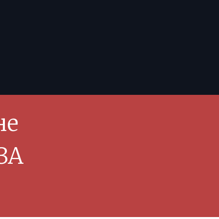
не
 ЗА