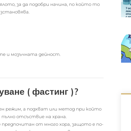
лото, за да подобри начина, по който то
ъзстановява.
те и мозъчната дейност.
уване ( фастинг )?
 режим, а подхват или метод при който
а пълно отсъствие на храна.
е предпочитан от много хора, защото е по-