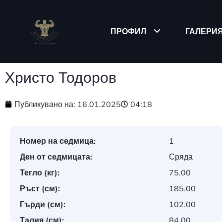
ПРОФИЛ
ГАЛЕРИ
Христо Тодоров
Публикувано на:
16.01.2025
04:18
Номер на седмица:
1
Ден от седмицата:
Сряда
Тегло (кг):
75.00
Ръст (см):
185.00
Гърди (см):
102.00
Талия (см):
84.00