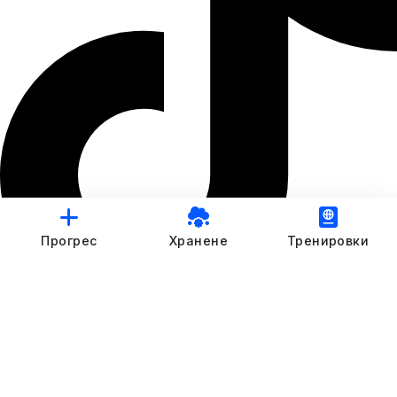
Прогрес
Хранене
Тренировки
© StankovFit Progress App | 2025
Crafted with love by
DRTSWebWorks