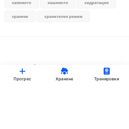
хапимото
хашимото
хидратация
хранене
хранителен режим
© StankovFit Progress App | 2025
Crafted with love by
DRTSWebWorks
Прогрес
Хранене
Тренировки