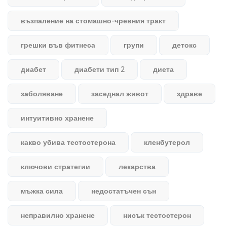
възпаление на стомашно-чревния тракт
грешки във фитнеса
групи
детокс
диабет
диабети тип 2
диета
заболяване
заседнал живот
здраве
интуитивно хранене
какво убива тестостерона
кленбутерол
ключови стратегии
лекарства
мъжка сила
недостатъчен сън
неправилно хранене
нисък тестостерон