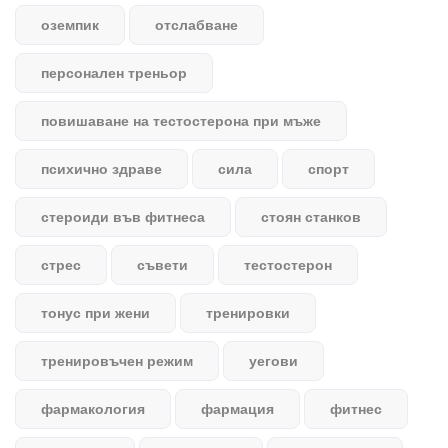
оземпик
отслабване
персонален треньор
повишаване на тестостерона при мъже
психично здраве
сила
спорт
стероиди във фитнеса
стоян станков
стрес
съвети
тестостерон
тонус при жени
тренировки
тренировъчен режим
уегови
фармакология
фармация
фитнес