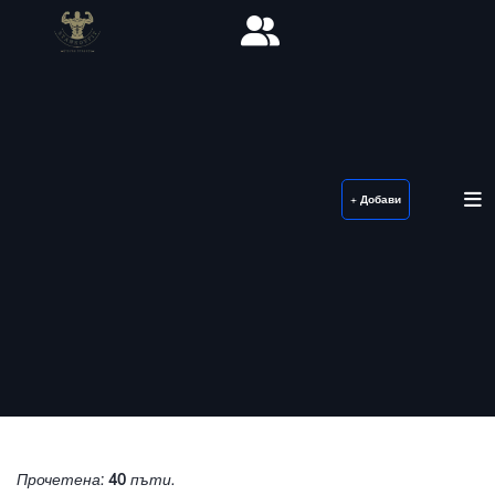
+ Добави
Прочетена:
40
пъти.