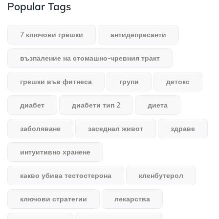
Popular Tags
7 ключови грешки
антидепресанти
възпаление на стомашно-чревния тракт
грешки във фитнеса
групи
детокс
диабет
диабети тип 2
диета
заболяване
заседнал живот
здраве
интуитивно хранене
какво убива тестостерона
кленбутерол
ключови стратегии
лекарства