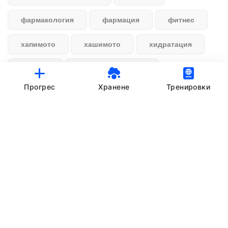
фармакология
фармация
фитнес
хапимото
хашимото
хидратация
хранене
хранителен режим
Прогрес
Хранене
Тренировки
© StankovFit Progress App | 2025
Crafted with love by
DRTSWebWorks