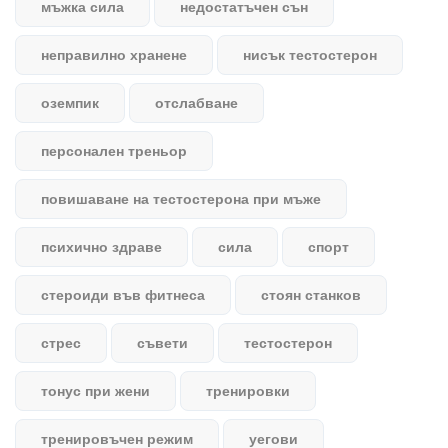
мъжка сила
недостатъчен сън
неправилно хранене
нисък тестостерон
оземпик
отслабване
персонален треньор
повишаване на тестостерона при мъже
психично здраве
сила
спорт
стероиди във фитнеса
стоян станков
стрес
съвети
тестостерон
тонус при жени
тренировки
тренировъчен режим
уегови