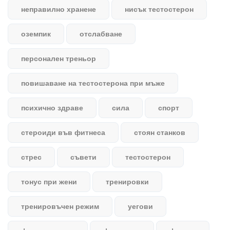
неправилно хранене
нисък тестостерон
оземпик
отслабване
персонален треньор
повишаване на тестостерона при мъже
психично здраве
сила
спорт
стероиди във фитнеса
стоян станков
стрес
съвети
тестостерон
тонус при жени
тренировки
тренировъчен режим
уегови