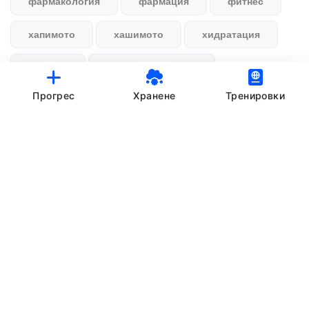
фармакология
фармация
фитнес
хапимото
хашимото
хидратация
хранене
хранителен режим
Прогрес
Хранене
Тренировки
© StankovFit Progress App | 2025
Crafted with love by
DRTSWebWorks