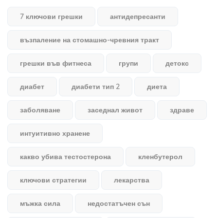
7 ключови грешки
антидепресанти
възпаление на стомашно-чревния тракт
грешки във фитнеса
групи
детокс
диабет
диабети тип 2
диета
заболяване
заседнал живот
здраве
интуитивно хранене
какво убива тестостерона
кленбутерол
ключови стратегии
лекарства
мъжка сила
недостатъчен сън