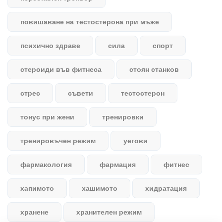
повишаване на тестостерона при мъже
психично здраве
сила
спорт
стероиди във фитнеса
стоян станков
стрес
съвети
тестостерон
тонус при жени
тренировки
тренировъчен режим
уегови
фармакология
фармация
фитнес
хапимото
хашимото
хидратация
хранене
хранителен режим