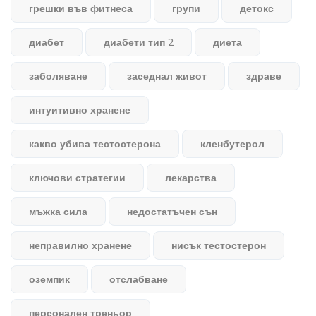
грешки във фитнеса
групи
детокс
диабет
диабети тип 2
диета
заболяване
заседнал живот
здраве
интуитивно хранене
какво убива тестостерона
кленбутерол
ключови стратегии
лекарства
мъжка сила
недостатъчен сън
неправилно хранене
нисък тестостерон
оземпик
отслабване
персонален треньор