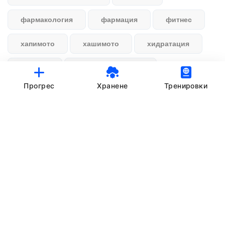
фармакология
фармация
фитнес
хапимото
хашимото
хидратация
хранене
хранителен режим
Прогрес
Хранене
Тренировки
© StankovFit Progress App | 2025
Crafted with love by
DRTSWebWorks