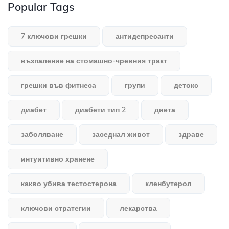
Popular Tags
7 ключови грешки
антидепресанти
възпаление на стомашно-чревния тракт
грешки във фитнеса
групи
детокс
диабет
диабети тип 2
диета
заболяване
заседнал живот
здраве
интуитивно хранене
какво убива тестостерона
кленбутерол
ключови стратегии
лекарства