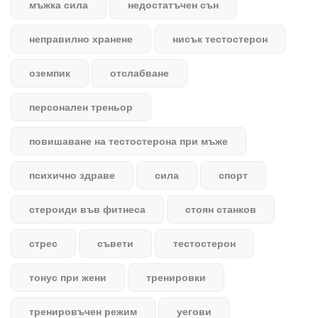
мъжка сила
недостатъчен сън
неправилно хранене
нисък тестостерон
оземпик
отслабване
персонален треньор
повишаване на тестостерона при мъже
психично здраве
сила
спорт
стероиди във фитнеса
стоян станков
стрес
съвети
тестостерон
тонус при жени
тренировки
тренировъчен режим
уегови