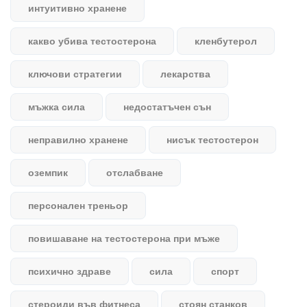
интуитивно хранене
какво убива тестостерона
кленбутерол
ключови стратегии
лекарства
мъжка сила
недостатъчен сън
неправилно хранене
нисък тестостерон
оземпик
отслабване
персонален треньор
повишаване на тестостерона при мъже
психично здраве
сила
спорт
стероиди във фитнеса
стоян станков