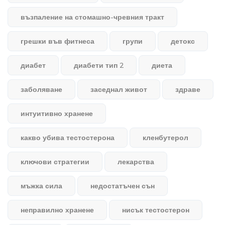
възпаление на стомашно-чревния тракт
грешки във фитнеса
групи
детокс
диабет
диабети тип 2
диета
заболяване
заседнал живот
здраве
интуитивно хранене
какво убива тестостерона
кленбутерол
ключови стратегии
лекарства
мъжка сила
недостатъчен сън
неправилно хранене
нисък тестостерон