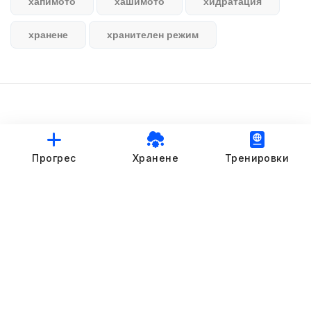
хапимото
хашимото
хидратация
хранене
хранителен режим
© StankovFit Progress App | 2025
Прогрес
Хранене
Тренировки
Crafted with love by
DRTSWebWorks