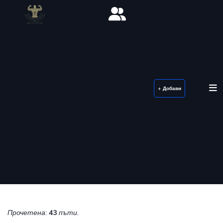
+ Добави
Прочетена:
43
пъти.