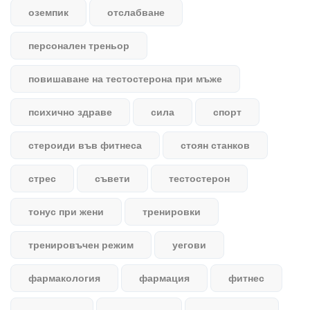
оземпик
отслабване
персонален треньор
повишаване на тестостерона при мъже
психично здраве
сила
спорт
стероиди във фитнеса
стоян станков
стрес
съвети
тестостерон
тонус при жени
тренировки
тренировъчен режим
уегови
фармакология
фармация
фитнес