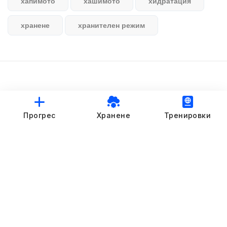
хапимото
хашимото
хидратация
хранене
хранителен режим
© StankovFit Progress App | 2025
Прогрес
Хранене
Тренировки
Crafted with love by
DRTSWebWorks