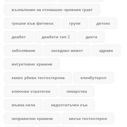
възпаление на стомашно-чревния тракт
грешки във фитнеса
групи
детокс
диабет
диабети тип 2
диета
заболяване
заседнал живот
здраве
интуитивно хранене
какво убива тестостерона
кленбутерол
ключови стратегии
лекарства
мъжка сила
недостатъчен сън
неправилно хранене
нисък тестостерон