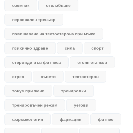
оземпик
отслабване
персонален треньор
повишаване на тестостерона при мъже
психично здраве
сила
спорт
стероиди във фитнеса
стоян станков
стрес
съвети
тестостерон
тонус при жени
тренировки
тренировъчен режим
уегови
фармакология
фармация
фитнес