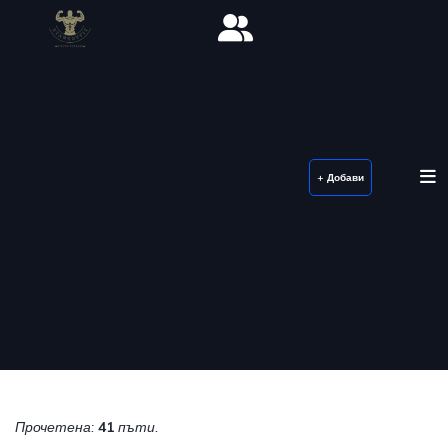
+ Добави
Прочетена:
41
пъти.