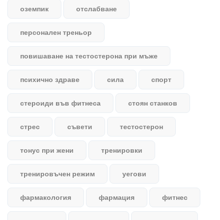
оземпик
отслабване
персонален треньор
повишаване на тестостерона при мъже
психично здраве
сила
спорт
стероиди във фитнеса
стоян станков
стрес
съвети
тестостерон
тонус при жени
тренировки
тренировъчен режим
уегови
фармакология
фармация
фитнес