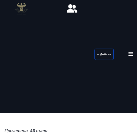
+ Добави
Прочетена:
46
пъти.