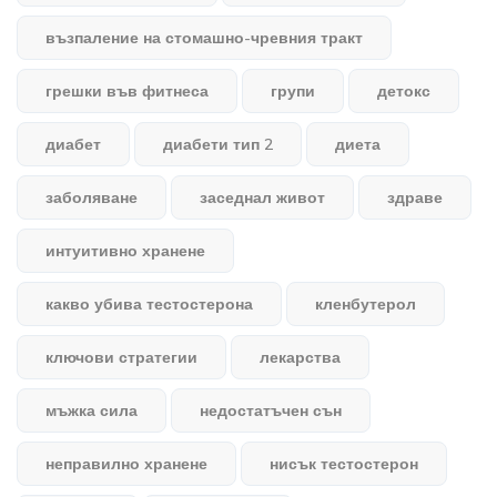
възпаление на стомашно-чревния тракт
грешки във фитнеса
групи
детокс
диабет
диабети тип 2
диета
заболяване
заседнал живот
здраве
интуитивно хранене
какво убива тестостерона
кленбутерол
ключови стратегии
лекарства
мъжка сила
недостатъчен сън
неправилно хранене
нисък тестостерон