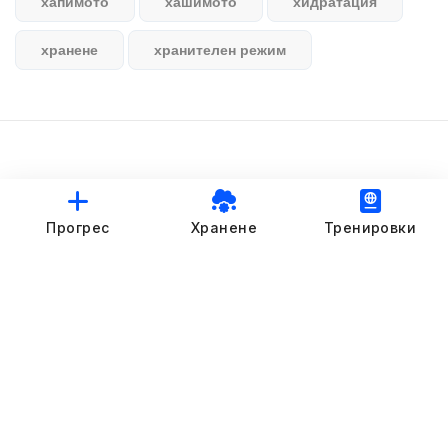
хапимото
хашимото
хидратация
хранене
хранителен режим
© StankovFit Progress App | 2025
Прогрес
Хранене
Тренировки
Crafted with love by
DRTSWebWorks