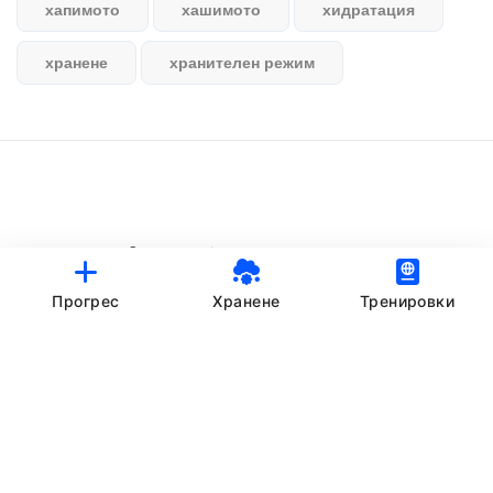
хапимото
хашимото
хидратация
хранене
хранителен режим
© StankovFit Progress App | 2025
Crafted with love by
DRTSWebWorks
Прогрес
Хранене
Тренировки