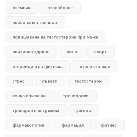
оземпик
отслабване
персонален треньор
повишаване на тестостерона при мъже
психично здраве
сила
спорт
стероиди във фитнеса
стоян станков
стрес
съвети
тестостерон
тонус при жени
тренировки
тренировъчен режим
уегови
фармакология
фармация
фитнес