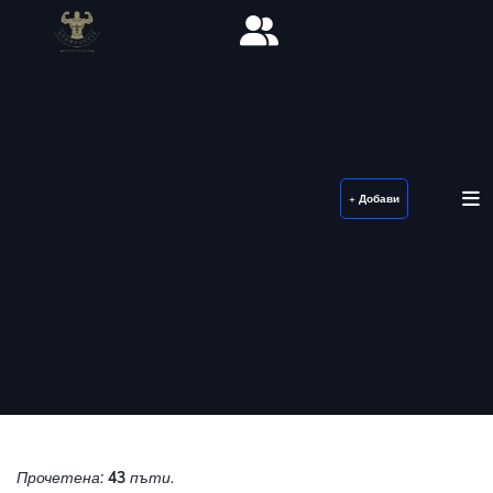
+ Добави
Прочетена:
43
пъти.