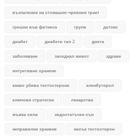
възпаление на стомашно-чревния тракт
грешки във фитнеса
групи
детокс
диабет
диабети тип 2
диета
заболяване
заседнал живот
здраве
интуитивно хранене
какво убива тестостерона
кленбутерол
ключови стратегии
лекарства
мъжка сила
недостатъчен сън
неправилно хранене
нисък тестостерон