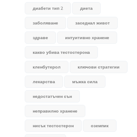
диабети тип 2
диета
заболяване
заседнал живот
здраве
интуитивно хранене
какво убива тестостерона
кленбутерол
ключови стратегии
лекарства
мъжка сила
недостатъчен сън
неправилно хранене
нисък тестостерон
оземпик