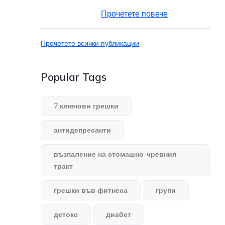
Прочетете повече
Прочетете всички публикации
Popular Tags
7 ключови грешки
антидепресанти
възпаление на стомашно-чревния
тракт
грешки във фитнеса
групи
детокс
диабет