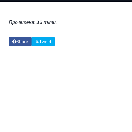
Прочетена:
35
пъти.
Share
Tweet