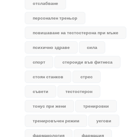
отслабване
персонален треньор
повишаване на тестостерона при мъже
психично здраве
сила
спорт
стероиди във фитнеса
стоян станков
стрес
съвети
тестостерон
тонус при жени
тренировки
тренировъчен режим
уегови
фармакология
фармация