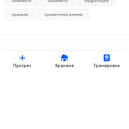
хапимото
хашимото
хидратация
хранене
хранителен режим
© StankovFit Progress App | 2025
Прогрес
Хранене
Тренировки
Crafted with love by
DRTSWebWorks