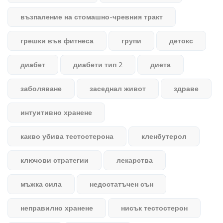
възпаление на стомашно-чревния тракт
грешки във фитнеса
групи
детокс
диабет
диабети тип 2
диета
заболяване
заседнал живот
здраве
интуитивно хранене
какво убива тестостерона
кленбутерол
ключови стратегии
лекарства
мъжка сила
недостатъчен сън
неправилно хранене
нисък тестостерон