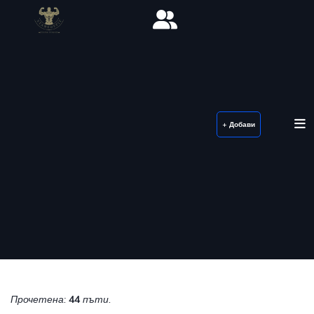
+ Добави
Прочетена:
44
пъти.