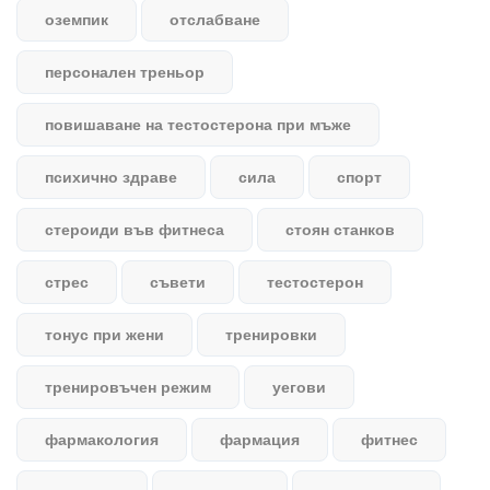
оземпик
отслабване
персонален треньор
повишаване на тестостерона при мъже
психично здраве
сила
спорт
стероиди във фитнеса
стоян станков
стрес
съвети
тестостерон
тонус при жени
тренировки
тренировъчен режим
уегови
фармакология
фармация
фитнес