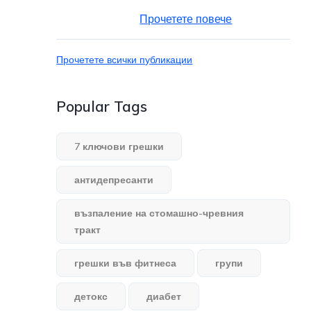
Прочетете повече
Прочетете всички публикации
Popular Tags
7 ключови грешки
антидепресанти
възпаление на стомашно-чревния
тракт
грешки във фитнеса
групи
детокс
диабет