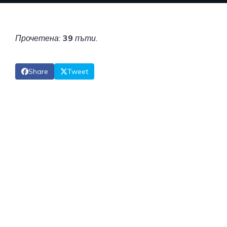
Прочетена:
39
пъти.
Share
Tweet