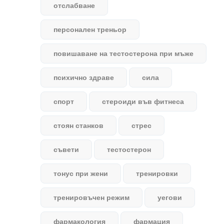
отслабване
персонален треньор
повишаване на тестостерона при мъже
психично здраве
сила
спорт
стероиди във фитнеса
стоян станков
стрес
съвети
тестостерон
тонус при жени
тренировки
тренировъчен режим
уегови
фармакология
фармация