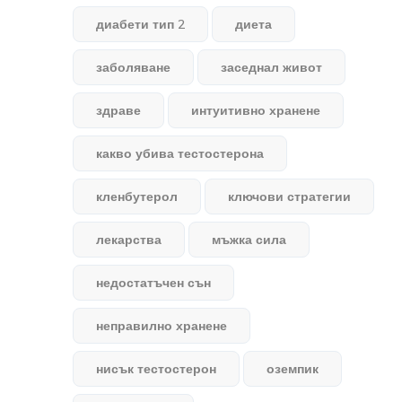
диабети тип 2
диета
заболяване
заседнал живот
здраве
интуитивно хранене
какво убива тестостерона
кленбутерол
ключови стратегии
лекарства
мъжка сила
недостатъчен сън
неправилно хранене
нисък тестостерон
оземпик