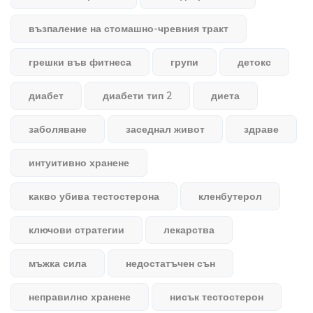
възпаление на стомашно-чревния тракт
грешки във фитнеса
групи
детокс
диабет
диабети тип 2
диета
заболяване
заседнал живот
здраве
интуитивно хранене
какво убива тестостерона
кленбутерол
ключови стратегии
лекарства
мъжка сила
недостатъчен сън
неправилно хранене
нисък тестостерон