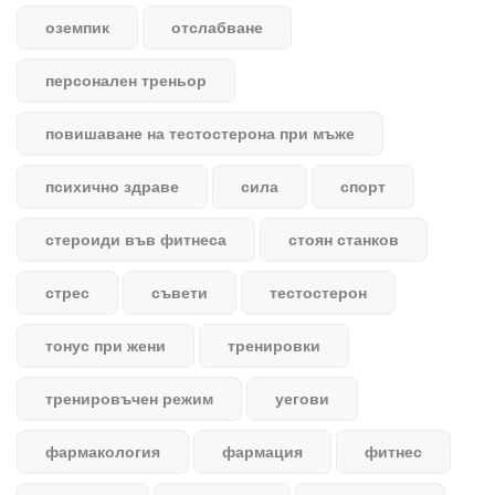
оземпик
отслабване
персонален треньор
повишаване на тестостерона при мъже
психично здраве
сила
спорт
стероиди във фитнеса
стоян станков
стрес
съвети
тестостерон
тонус при жени
тренировки
тренировъчен режим
уегови
фармакология
фармация
фитнес