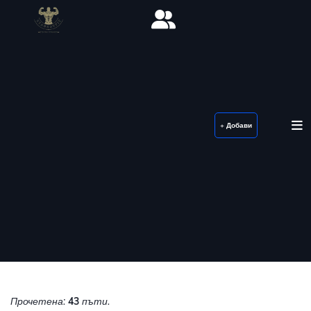
+ Добави
Прочетена:
43
пъти.