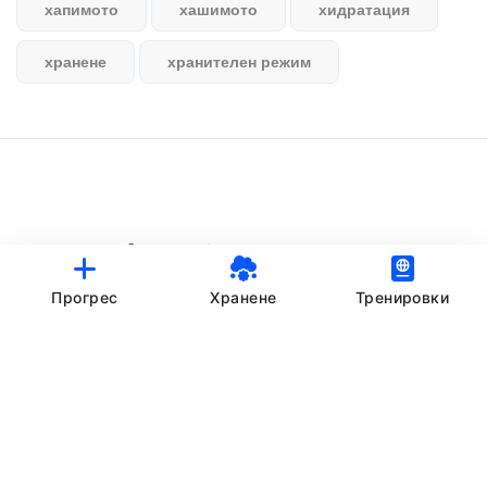
хапимото
хашимото
хидратация
хранене
хранителен режим
© StankovFit Progress App | 2025
Crafted with love by
DRTSWebWorks
Прогрес
Хранене
Тренировки