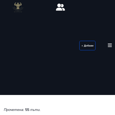
+ Добави
Прочетена:
55
пъти.