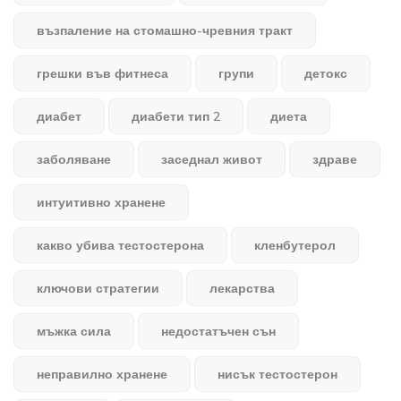
възпаление на стомашно-чревния тракт
грешки във фитнеса
групи
детокс
диабет
диабети тип 2
диета
заболяване
заседнал живот
здраве
интуитивно хранене
какво убива тестостерона
кленбутерол
ключови стратегии
лекарства
мъжка сила
недостатъчен сън
неправилно хранене
нисък тестостерон