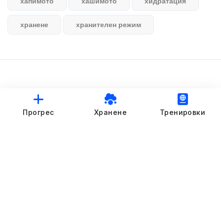
хапимото
хашимото
хидратация
хранене
хранителен режим
© StankovFit Progress App | 2025
Прогрес
Хранене
Тренировки
Crafted with love by
DRTSWebWorks