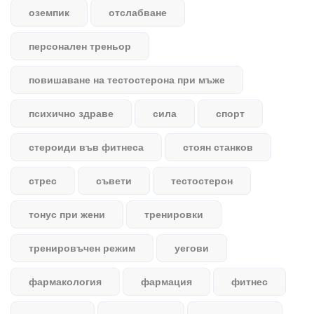
оземпик
отслабване
персонален треньор
повишаване на тестостерона при мъже
психично здраве
сила
спорт
стероиди във фитнеса
стоян станков
стрес
съвети
тестостерон
тонус при жени
тренировки
тренировъчен режим
уегови
фармакология
фармация
фитнес