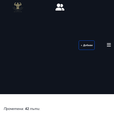
+ Добави
Прочетена:
42
пъти.