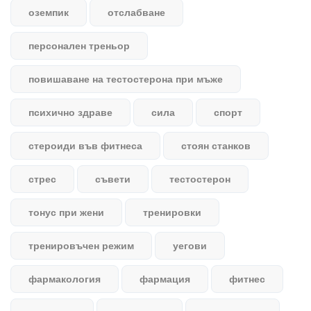
оземпик
отслабване
персонален треньор
повишаване на тестостерона при мъже
психично здраве
сила
спорт
стероиди във фитнеса
стоян станков
стрес
съвети
тестостерон
тонус при жени
тренировки
тренировъчен режим
уегови
фармакология
фармация
фитнес