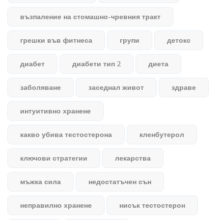
възпаление на стомашно-чревния тракт
грешки във фитнеса
групи
детокс
диабет
диабети тип 2
диета
заболяване
заседнал живот
здраве
интуитивно хранене
какво убива тестостерона
кленбутерол
ключови стратегии
лекарства
мъжка сила
недостатъчен сън
неправилно хранене
нисък тестостерон