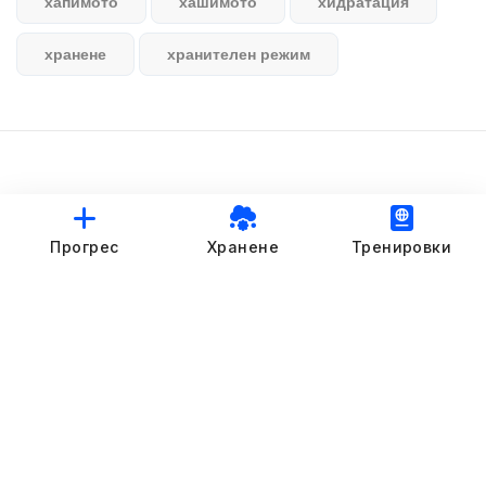
хапимото
хашимото
хидратация
хранене
хранителен режим
© StankovFit Progress App | 2025
Прогрес
Хранене
Тренировки
Crafted with love by
DRTSWebWorks