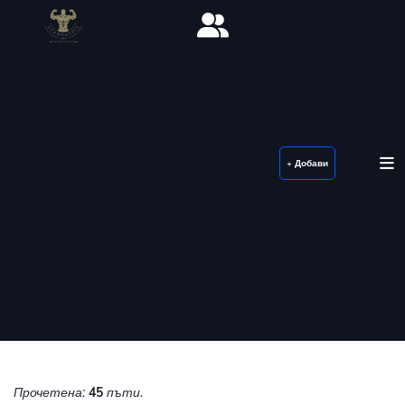
+ Добави
Прочетена:
45
пъти.