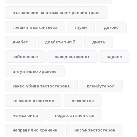
възпаление на стомашно-чревния тракт
грешки във фитнеса
групи
детокс
диабет
диабети тип 2
диета
заболяване
заседнал живот
здраве
интуитивно хранене
какво убива тестостерона
кленбутерол
ключови стратегии
лекарства
мъжка сила
недостатъчен сън
неправилно хранене
нисък тестостерон