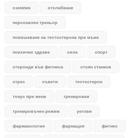
оземпик
отслабване
персонален треньор
повишаване на тестостерона при мъже
психично здраве
сила
спорт
стероиди във фитнеса
стоян станков
стрес
съвети
тестостерон
тонус при жени
тренировки
тренировъчен режим
уегови
фармакология
фармация
фитнес