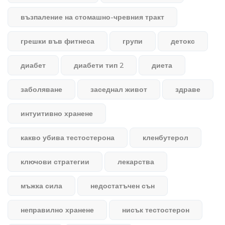
възпаление на стомашно-чревния тракт
грешки във фитнеса
групи
детокс
диабет
диабети тип 2
диета
заболяване
заседнал живот
здраве
интуитивно хранене
какво убива тестостерона
кленбутерол
ключови стратегии
лекарства
мъжка сила
недостатъчен сън
неправилно хранене
нисък тестостерон