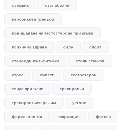
оземпик
отслабване
персонален треньор
повишаване на тестостерона при мъже
психично здраве
сила
спорт
стероиди във фитнеса
стоян станков
стрес
съвети
тестостерон
тонус при жени
тренировки
тренировъчен режим
уегови
фармакология
фармация
фитнес