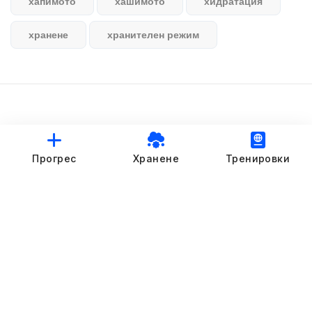
хапимото
хашимото
хидратация
хранене
хранителен режим
© StankovFit Progress App | 2025
Прогрес
Хранене
Тренировки
Crafted with love by
DRTSWebWorks