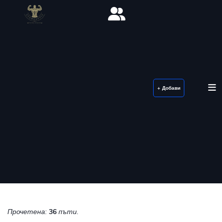
+ Добави
Прочетена:
36
пъти.