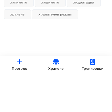
хапимото
хашимото
хидратация
хранене
хранителен режим
© StankovFit Progress App | 2025
Crafted with love by
DRTSWebWorks
Прогрес
Хранене
Тренировки