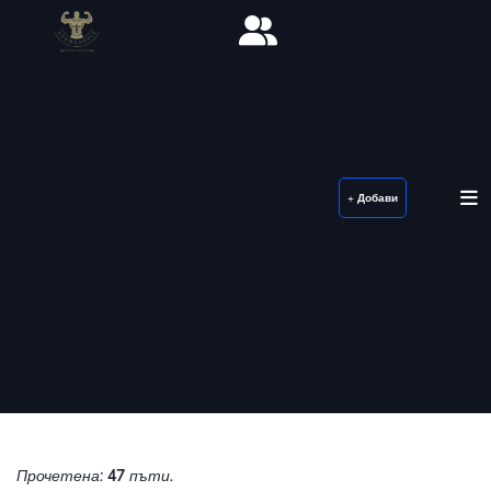
+ Добави
Прочетена:
47
пъти.