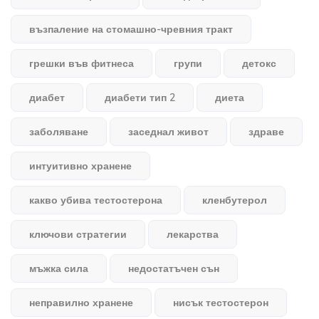
възпаление на стомашно-чревния тракт
грешки във фитнеса
групи
детокс
диабет
диабети тип 2
диета
заболяване
заседнал живот
здраве
интуитивно хранене
какво убива тестостерона
кленбутерол
ключови стратегии
лекарства
мъжка сила
недостатъчен сън
неправилно хранене
нисък тестостерон