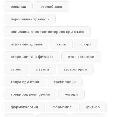
оземпик
отслабване
персонален треньор
повишаване на тестостерона при мъже
психично здраве
сила
спорт
стероиди във фитнеса
стоян станков
стрес
съвети
тестостерон
тонус при жени
тренировки
тренировъчен режим
уегови
фармакология
фармация
фитнес