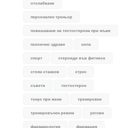
отслабване
персонален треньор
повишаване на тестостерона при мъже
психично здраве
сила
спорт
стероиди във фитнеса
стоян станков
стрес
съвети
тестостерон
тонус при жени
тренировки
тренировъчен режим
уегови
фармакология
фармация