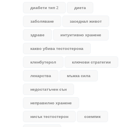
диабети тип 2
диета
заболяване
заседнал живот
здраве
интуитивно хранене
какво убива тестостерона
кленбутерол
ключови стратегии
лекарства
мъжка сила
недостатъчен сън
неправилно хранене
нисък тестостерон
оземпик