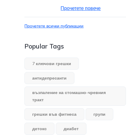
Прочетете повече
Прочетете всички публикации
Popular Tags
7 ключови грешки
антидепресанти
възпаление на стомашно-чревния
тракт
грешки във фитнеса
групи
детокс
диабет