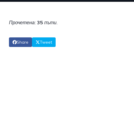
Прочетена:
35
пъти.
Share
Tweet