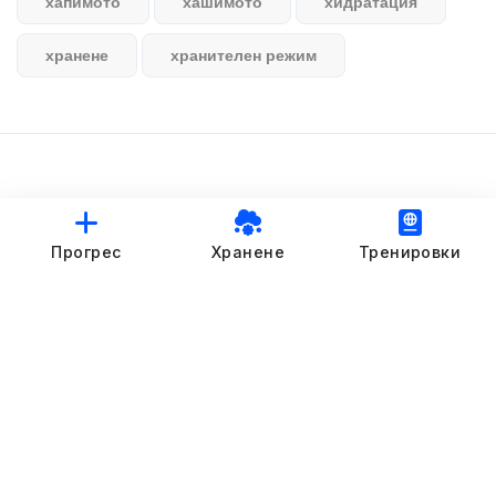
хапимото
хашимото
хидратация
хранене
хранителен режим
© StankovFit Progress App | 2025
Прогрес
Хранене
Тренировки
Crafted with love by
DRTSWebWorks