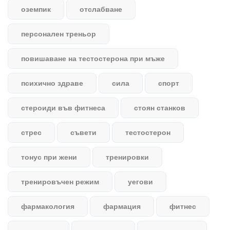
оземпик
отслабване
персонален треньор
повишаване на тестостерона при мъже
психично здраве
сила
спорт
стероиди във фитнеса
стоян станков
стрес
съвети
тестостерон
тонус при жени
тренировки
тренировъчен режим
уегови
фармакология
фармация
фитнес