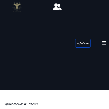
+ Добави
Прочетена:
41
пъти.