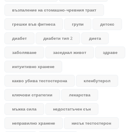
възпаление на стомашно-чревния тракт
грешки във фитнеса
групи
детокс
диабет
диабети тип 2
диета
заболяване
заседнал живот
здраве
интуитивно хранене
какво убива тестостерона
кленбутерол
ключови стратегии
лекарства
мъжка сила
недостатъчен сън
неправилно хранене
нисък тестостерон