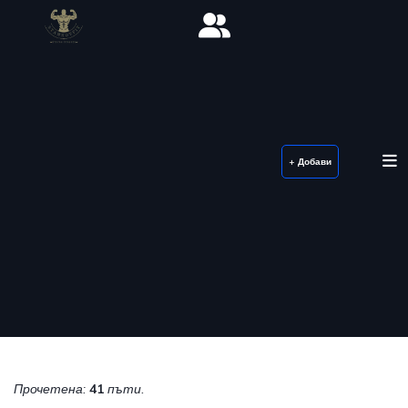
+ Добави
Прочетена:
41
пъти.