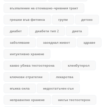
възпаление на стомашно-чревния тракт
грешки във фитнеса
групи
детокс
диабет
диабети тип 2
диета
заболяване
заседнал живот
здраве
интуитивно хранене
какво убива тестостерона
кленбутерол
ключови стратегии
лекарства
мъжка сила
недостатъчен сън
неправилно хранене
нисък тестостерон