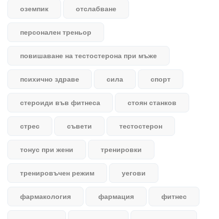
оземпик
отслабване
персонален треньор
повишаване на тестостерона при мъже
психично здраве
сила
спорт
стероиди във фитнеса
стоян станков
стрес
съвети
тестостерон
тонус при жени
тренировки
тренировъчен режим
уегови
фармакология
фармация
фитнес