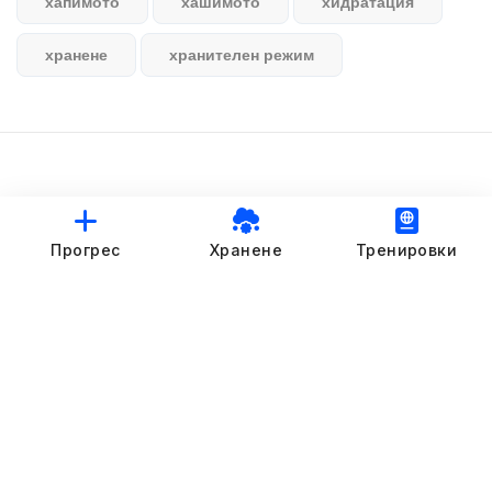
хапимото
хашимото
хидратация
хранене
хранителен режим
© StankovFit Progress App | 2025
Прогрес
Хранене
Тренировки
Crafted with love by
DRTSWebWorks