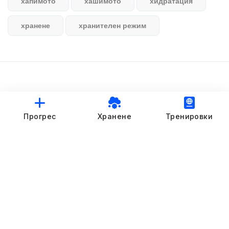
хапимото
хашимото
хидратация
хранене
хранителен режим
© StankovFit Progress App | 2025
Прогрес
Хранене
Тренировки
Crafted with love by
DRTSWebWorks