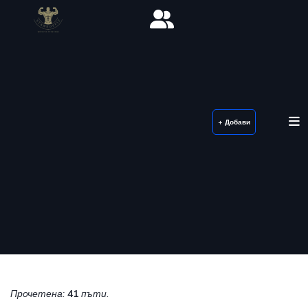
+ Добави
Прочетена:
41
пъти.