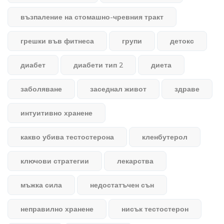
възпаление на стомашно-чревния тракт
грешки във фитнеса
групи
детокс
диабет
диабети тип 2
диета
заболяване
заседнал живот
здраве
интуитивно хранене
какво убива тестостерона
кленбутерол
ключови стратегии
лекарства
мъжка сила
недостатъчен сън
неправилно хранене
нисък тестостерон