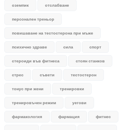
оземпик
отслабване
персонален треньор
повишаване на тестостерона при мъже
психично здраве
сила
спорт
стероиди във фитнеса
стоян станков
стрес
съвети
тестостерон
тонус при жени
тренировки
тренировъчен режим
уегови
фармакология
фармация
фитнес