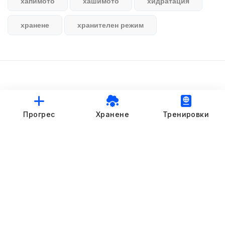
хапимото
хашимото
хидратация
хранене
хранителен режим
© StankovFit Progress App | 2025
Прогрес
Хранене
Тренировки
Crafted with love by
DRTSWebWorks