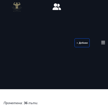
+ Добави
Прочетена:
36
пъти.