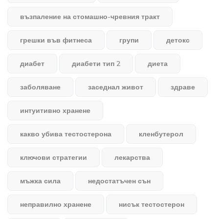
възпаление на стомашно-чревния тракт
грешки във фитнеса
групи
детокс
диабет
диабети тип 2
диета
заболяване
заседнал живот
здраве
интуитивно хранене
какво убива тестостерона
кленбутерол
ключови стратегии
лекарства
мъжка сила
недостатъчен сън
неправилно хранене
нисък тестостерон