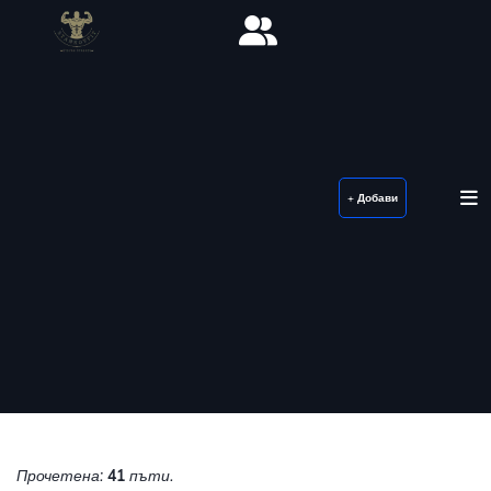
+ Добави
Прочетена:
41
пъти.