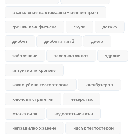
възпаление на стомашно-чревния тракт
грешки във фитнеса
групи
детокс
диабет
диабети тип 2
диета
заболяване
заседнал живот
здраве
интуитивно хранене
какво убива тестостерона
кленбутерол
ключови стратегии
лекарства
мъжка сила
недостатъчен сън
неправилно хранене
нисък тестостерон