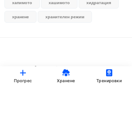
хапимото
хашимото
хидратация
хранене
хранителен режим
© StankovFit Progress App | 2025
Crafted with love by
DRTSWebWorks
Прогрес
Хранене
Тренировки