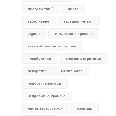
диабети тип 2
диета
заболяване
заседнал живот
здраве
интуитивно хранене
какво убива тестостерона
кленбутерол
ключови стратегии
лекарства
мъжка сила
недостатъчен сън
неправилно хранене
нисък тестостерон
оземпик