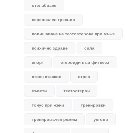
отслабване
персонален треньор
повишаване на тестостерона при мъже
психично здраве
сила
спорт
стероиди във фитнеса
стоян станков
стрес
съвети
тестостерон
тонус при жени
тренировки
тренировъчен режим
уегови