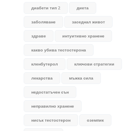
диабети тип 2
диета
заболяване
заседнал живот
здраве
интуитивно хранене
какво убива тестостерона
кленбутерол
ключови стратегии
лекарства
мъжка сила
недостатъчен сън
неправилно хранене
нисък тестостерон
оземпик