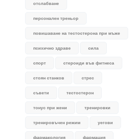
отслабване
персонален треньор
повишаване на тестостерона при мъже
психично здраве
сила
спорт
стероиди във фитнеса
стоян станков
стрес
съвети
тестостерон
тонус при жени
тренировки
тренировъчен режим
уегови
фармакология
фармация