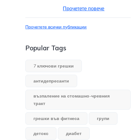
Прочетете повече
Прочетете всички публикации
Popular Tags
7 ключови грешки
антидепресанти
възпаление на стомашно-чревния
тракт
грешки във фитнеса
групи
детокс
диабет