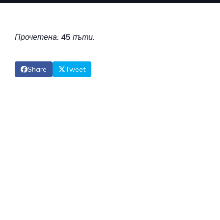
Прочетена:
45
пъти.
Share
Tweet