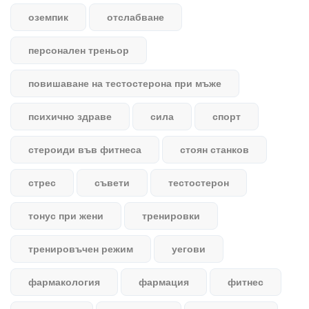
оземпик
отслабване
персонален треньор
повишаване на тестостерона при мъже
психично здраве
сила
спорт
стероиди във фитнеса
стоян станков
стрес
съвети
тестостерон
тонус при жени
тренировки
тренировъчен режим
уегови
фармакология
фармация
фитнес