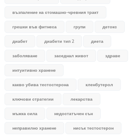
възпаление на стомашно-чревния тракт
грешки във фитнеса
групи
детокс
диабет
диабети тип 2
диета
заболяване
заседнал живот
здраве
интуитивно хранене
какво убива тестостерона
кленбутерол
ключови стратегии
лекарства
мъжка сила
недостатъчен сън
неправилно хранене
нисък тестостерон