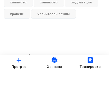
хапимото
хашимото
хидратация
хранене
хранителен режим
© StankovFit Progress App | 2025
Crafted with love by
DRTSWebWorks
Прогрес
Хранене
Тренировки