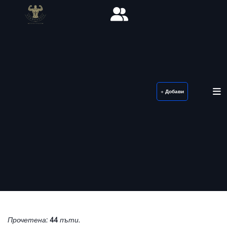
+ Добави
Прочетена:
44
пъти.