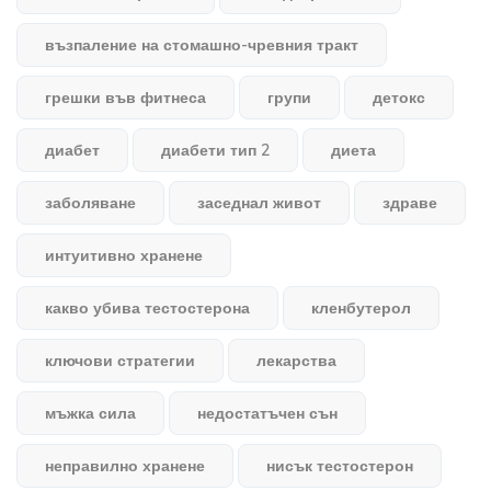
възпаление на стомашно-чревния тракт
грешки във фитнеса
групи
детокс
диабет
диабети тип 2
диета
заболяване
заседнал живот
здраве
интуитивно хранене
какво убива тестостерона
кленбутерол
ключови стратегии
лекарства
мъжка сила
недостатъчен сън
неправилно хранене
нисък тестостерон