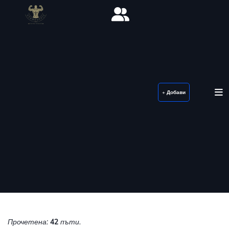
+ Добави
Прочетена:
42
пъти.