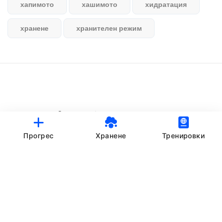
хапимото
хашимото
хидратация
хранене
хранителен режим
© StankovFit Progress App | 2025
Crafted with love by
DRTSWebWorks
Прогрес
Хранене
Тренировки