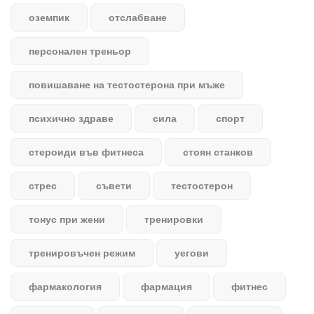
оземпик
отслабване
персонален треньор
повишаване на тестостерона при мъже
психично здраве
сила
спорт
стероиди във фитнеса
стоян станков
стрес
съвети
тестостерон
тонус при жени
тренировки
тренировъчен режим
уегови
фармакология
фармация
фитнес