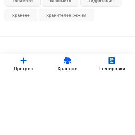
хапимото
хашимото
хидратация
хранене
хранителен режим
© StankovFit Progress App | 2025
Прогрес
Хранене
Тренировки
Crafted with love by
DRTSWebWorks