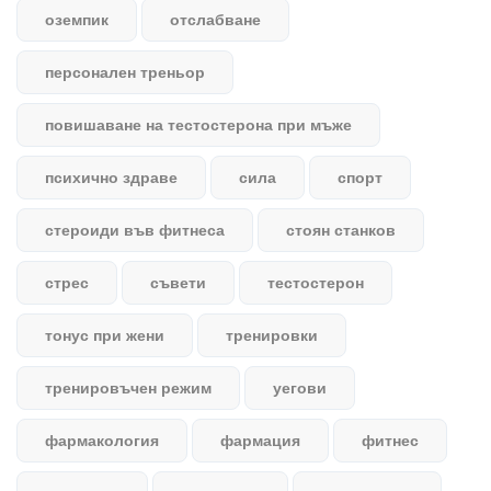
оземпик
отслабване
персонален треньор
повишаване на тестостерона при мъже
психично здраве
сила
спорт
стероиди във фитнеса
стоян станков
стрес
съвети
тестостерон
тонус при жени
тренировки
тренировъчен режим
уегови
фармакология
фармация
фитнес