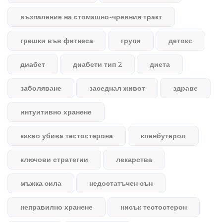
възпаление на стомашно-чревния тракт
грешки във фитнеса
групи
детокс
диабет
диабети тип 2
диета
заболяване
заседнал живот
здраве
интуитивно хранене
какво убива тестостерона
кленбутерол
ключови стратегии
лекарства
мъжка сила
недостатъчен сън
неправилно хранене
нисък тестостерон