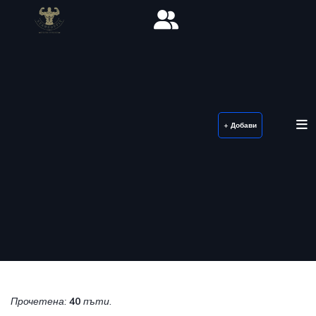
+ Добави
Прочетена:
40
пъти.