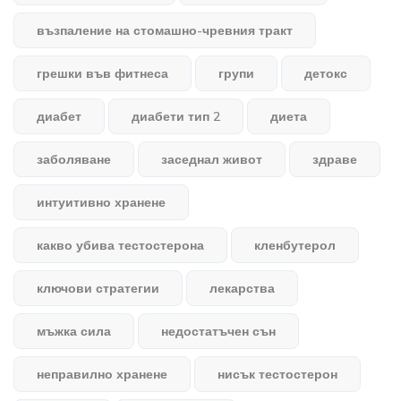
възпаление на стомашно-чревния тракт
грешки във фитнеса
групи
детокс
диабет
диабети тип 2
диета
заболяване
заседнал живот
здраве
интуитивно хранене
какво убива тестостерона
кленбутерол
ключови стратегии
лекарства
мъжка сила
недостатъчен сън
неправилно хранене
нисък тестостерон