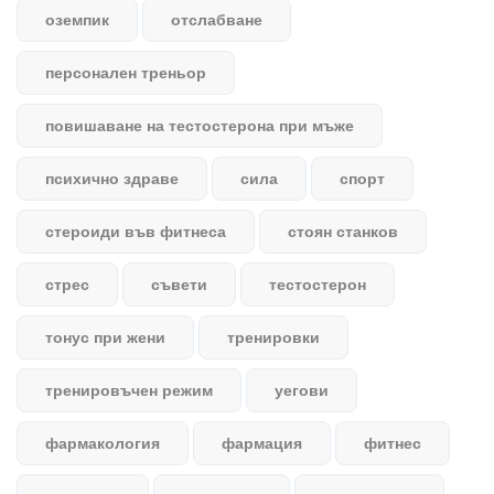
оземпик
отслабване
персонален треньор
повишаване на тестостерона при мъже
психично здраве
сила
спорт
стероиди във фитнеса
стоян станков
стрес
съвети
тестостерон
тонус при жени
тренировки
тренировъчен режим
уегови
фармакология
фармация
фитнес