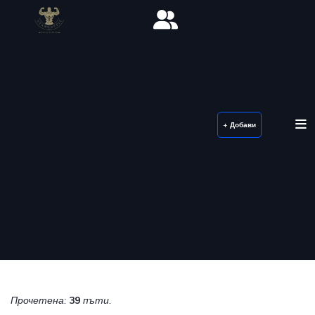
+ Добави
Прочетена:
39
пъти.