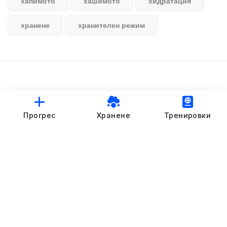
хапимото
хашимото
хидратация
хранене
хранителен режим
© StankovFit Progress App | 2025
Прогрес
Хранене
Тренировки
Crafted with love by
DRTSWebWorks