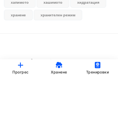
хапимото
хашимото
хидратация
хранене
хранителен режим
© StankovFit Progress App | 2025
Crafted with love by
DRTSWebWorks
Прогрес
Хранене
Тренировки