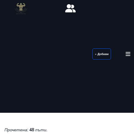
+ Добави
Прочетена:
48
пъти.