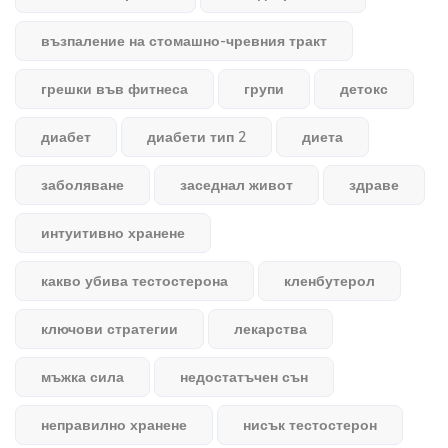
възпаление на стомашно-чревния тракт
грешки във фитнеса
групи
детокс
диабет
диабети тип 2
диета
заболяване
заседнал живот
здраве
интуитивно хранене
какво убива тестостерона
кленбутерол
ключови стратегии
лекарства
мъжка сила
недостатъчен сън
неправилно хранене
нисък тестостерон