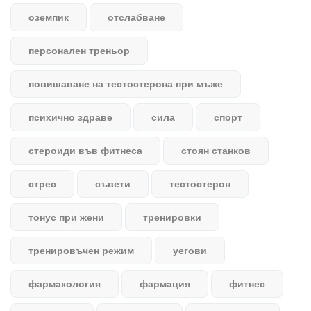
оземпик
отслабване
персонален треньор
повишаване на тестостерона при мъже
психично здраве
сила
спорт
стероиди във фитнеса
стоян станков
стрес
съвети
тестостерон
тонус при жени
тренировки
тренировъчен режим
уегови
фармакология
фармация
фитнес