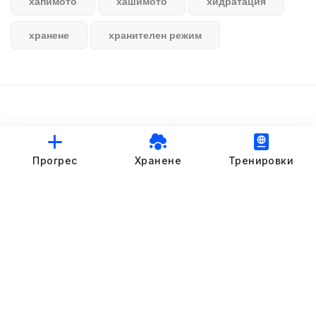
хапимото
хашимото
хидратация
хранене
хранителен режим
© StankovFit Progress App | 2025
Прогрес
Хранене
Тренировки
Crafted with love by
DRTSWebWorks