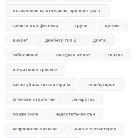
възпаление на стомашно-чревния тракт
грешки във фитнеса
групи
детокс
диабет
диабети тип 2
диета
заболяване
заседнал живот
здраве
интуитивно хранене
какво убива тестостерона
кленбутерол
ключови стратегии
лекарства
мъжка сила
недостатъчен сън
неправилно хранене
нисък тестостерон