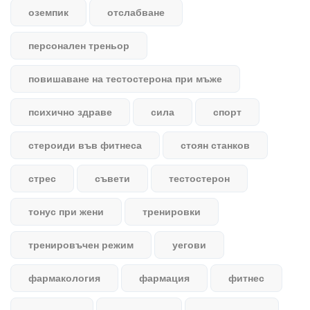
оземпик
отслабване
персонален треньор
повишаване на тестостерона при мъже
психично здраве
сила
спорт
стероиди във фитнеса
стоян станков
стрес
съвети
тестостерон
тонус при жени
тренировки
тренировъчен режим
уегови
фармакология
фармация
фитнес