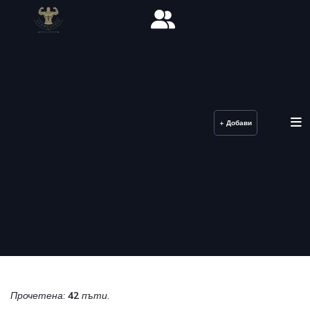
+ Добави
Прочетена:
42
пъти.