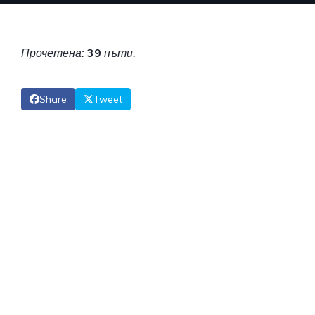
Прочетена:
39
пъти.
Share
Tweet