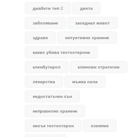
диабети тип 2
диета
заболяване
заседнал живот
здраве
интуитивно хранене
какво убива тестостерона
кленбутерол
ключови стратегии
лекарства
мъжка сила
недостатъчен сън
неправилно хранене
нисък тестостерон
оземпик