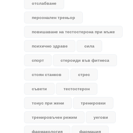
отслабване
персонален треньор
повишаване на тестостерона при мъже
психично здраве
сила
спорт
стероиди във фитнеса
стоян станков
стрес
съвети
тестостерон
тонус при жени
тренировки
тренировъчен режим
уегови
фармакология
фармация