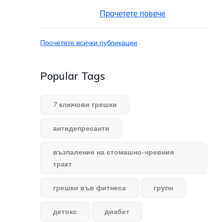
Прочетете повече
Прочетете всички публикации
Popular Tags
7 ключови грешки
антидепресанти
възпаление на стомашно-чревния
тракт
грешки във фитнеса
групи
детокс
диабет