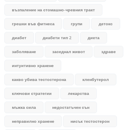
възпаление на стомашно-чревния тракт
грешки във фитнеса
групи
детокс
диабет
диабети тип 2
диета
заболяване
заседнал живот
здраве
интуитивно хранене
какво убива тестостерона
кленбутерол
ключови стратегии
лекарства
мъжка сила
недостатъчен сън
неправилно хранене
нисък тестостерон