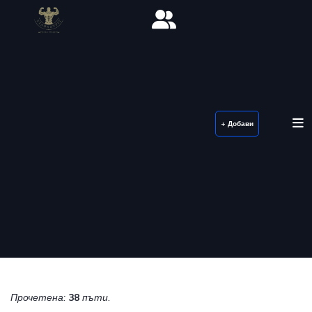
+ Добави
Прочетена:
38
пъти.