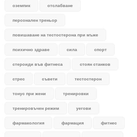
оземпик
отслабване
персонален треньор
повишаване на тестостерона при мъже
психично здраве
сила
спорт
стероиди във фитнеса
стоян станков
стрес
съвети
тестостерон
тонус при жени
тренировки
тренировъчен режим
уегови
фармакология
фармация
фитнес