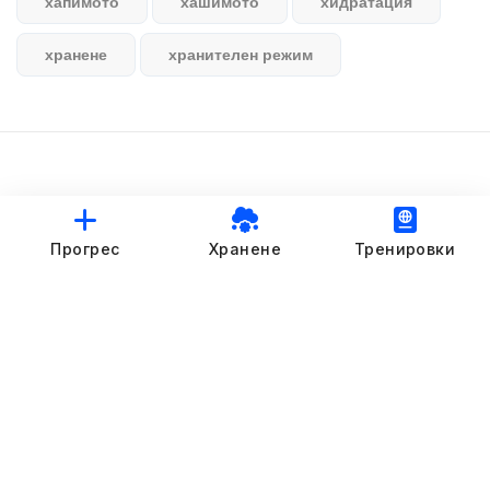
хапимото
хашимото
хидратация
хранене
хранителен режим
© StankovFit Progress App | 2025
Прогрес
Хранене
Тренировки
Crafted with love by
DRTSWebWorks