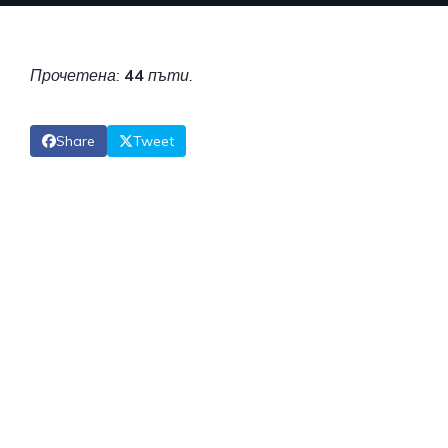
Прочетена:
44
пъти.
Share
Tweet