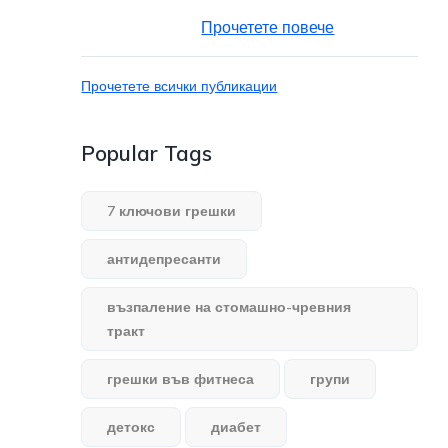
Прочетете повече
Прочетете всички публикации
Popular Tags
7 ключови грешки
антидепресанти
възпаление на стомашно-чревния
тракт
грешки във фитнеса
групи
детокс
диабет