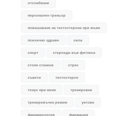
отслабване
персонален треньор
повишаване на тестостерона при мъже
психично здраве
сила
спорт
стероиди във фитнеса
стоян станков
стрес
съвети
тестостерон
тонус при жени
тренировки
тренировъчен режим
уегови
фармакология
фармация