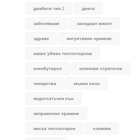
диабети тип 2
диета
заболяване
заседнал живот
здраве
интуитивно хранене
какво убива тестостерона
кленбутерол
ключови стратегии
лекарства
мъжка сила
недостатъчен сън
неправилно хранене
нисък тестостерон
оземпик