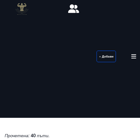
+ Добави
Прочетена:
40
пъти.