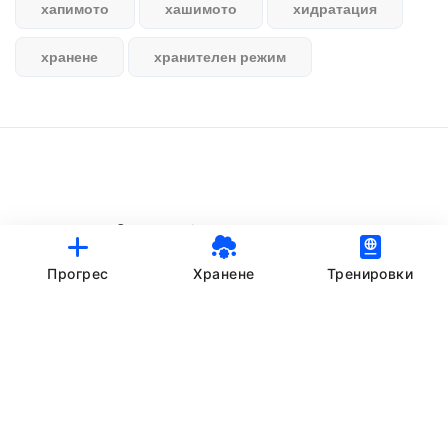
хапимото
хашимото
хидратация
хранене
хранителен режим
© StankovFit Progress App | 2025
Crafted with love by
DRTSWebWorks
Прогрес
Хранене
Тренировки