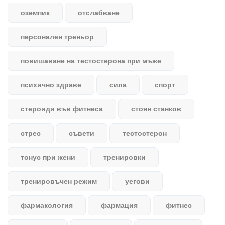
оземпик
отслабване
персонален треньор
повишаване на тестостерона при мъже
психично здраве
сила
спорт
стероиди във фитнеса
стоян станков
стрес
съвети
тестостерон
тонус при жени
тренировки
тренировъчен режим
уегови
фармакология
фармация
фитнес