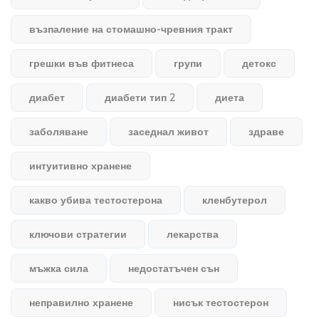
възпаление на стомашно-чревния тракт
грешки във фитнеса
групи
детокс
диабет
диабети тип 2
диета
заболяване
заседнал живот
здраве
интуитивно хранене
какво убива тестостерона
кленбутерол
ключови стратегии
лекарства
мъжка сила
недостатъчен сън
неправилно хранене
нисък тестостерон