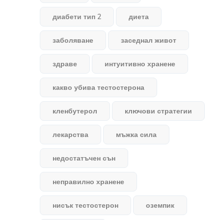
диабети тип 2
диета
заболяване
заседнал живот
здраве
интуитивно хранене
какво убива тестостерона
кленбутерол
ключови стратегии
лекарства
мъжка сила
недостатъчен сън
неправилно хранене
нисък тестостерон
оземпик