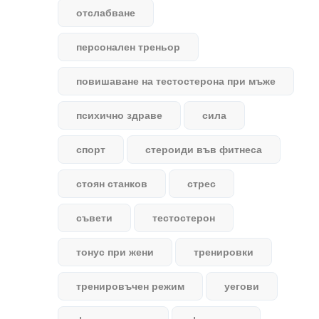
отслабване
персонален треньор
повишаване на тестостерона при мъже
психично здраве
сила
спорт
стероиди във фитнеса
стоян станков
стрес
съвети
тестостерон
тонус при жени
тренировки
тренировъчен режим
уегови