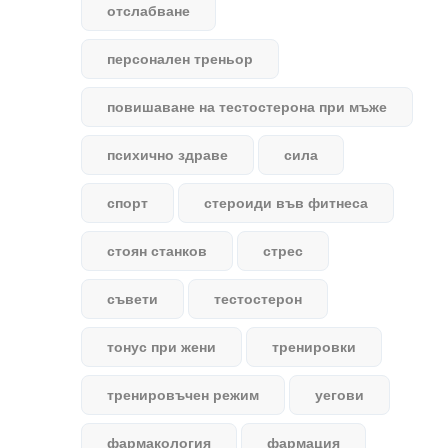
отслабване
персонален треньор
повишаване на тестостерона при мъже
психично здраве
сила
спорт
стероиди във фитнеса
стоян станков
стрес
съвети
тестостерон
тонус при жени
тренировки
тренировъчен режим
уегови
фармакология
фармация