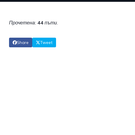
Прочетена:
44
пъти.
Share
Tweet