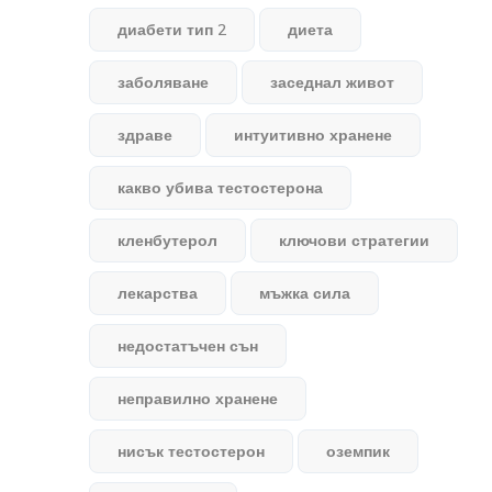
диабети тип 2
диета
заболяване
заседнал живот
здраве
интуитивно хранене
какво убива тестостерона
кленбутерол
ключови стратегии
лекарства
мъжка сила
недостатъчен сън
неправилно хранене
нисък тестостерон
оземпик