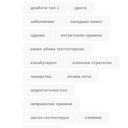
диабети тип 2
диета
заболяване
заседнал живот
здраве
интуитивно хранене
какво убива тестостерона
кленбутерол
ключови стратегии
лекарства
мъжка сила
недостатъчен сън
неправилно хранене
нисък тестостерон
оземпик