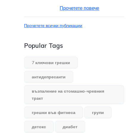
Прочетете повече
Прочетете всички публикации
Popular Tags
7 ключови грешки
антидепресанти
възпаление на стомашно-чревния
тракт
грешки във фитнеса
групи
детокс
диабет