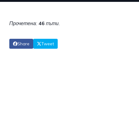
Прочетена:
46
пъти.
Share
Tweet