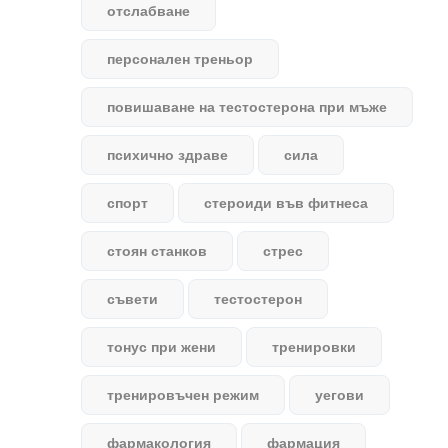
отслабване
персонален треньор
повишаване на тестостерона при мъже
психично здраве
сила
спорт
стероиди във фитнеса
стоян станков
стрес
съвети
тестостерон
тонус при жени
тренировки
тренировъчен режим
уегови
фармакология
фармация