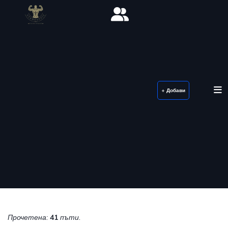
+ Добави
Прочетена:
41
пъти.