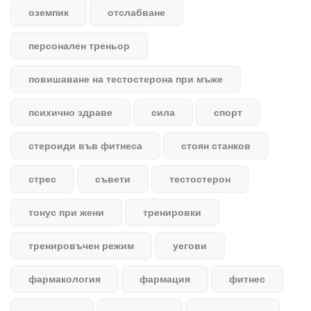
оземпик
отслабване
персонален треньор
повишаване на тестостерона при мъже
психично здраве
сила
спорт
стероиди във фитнеса
стоян станков
стрес
съвети
тестостерон
тонус при жени
тренировки
тренировъчен режим
уегови
фармакология
фармация
фитнес