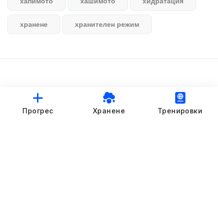
хапимото
хашимото
хидратация
хранене
хранителен режим
© StankovFit Progress App | 2025
Прогрес
Хранене
Тренировки
Crafted with love by
DRTSWebWorks