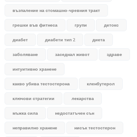
възпаление на стомашно-чревния тракт
грешки във фитнеса
групи
детокс
диабет
диабети тип 2
диета
заболяване
заседнал живот
здраве
интуитивно хранене
какво убива тестостерона
кленбутерол
ключови стратегии
лекарства
мъжка сила
недостатъчен сън
неправилно хранене
нисък тестостерон