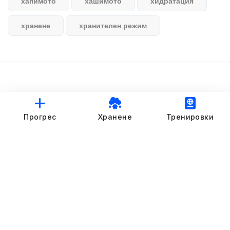
хапимото
хашимото
хидратация
хранене
хранителен режим
© StankovFit Progress App | 2025
Прогрес
Хранене
Тренировки
Crafted with love by
DRTSWebWorks