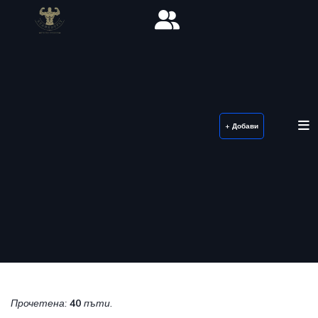
+ Добави
Прочетена:
40
пъти.