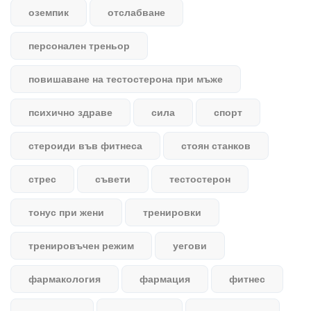
оземпик
отслабване
персонален треньор
повишаване на тестостерона при мъже
психично здраве
сила
спорт
стероиди във фитнеса
стоян станков
стрес
съвети
тестостерон
тонус при жени
тренировки
тренировъчен режим
уегови
фармакология
фармация
фитнес