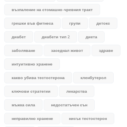
възпаление на стомашно-чревния тракт
грешки във фитнеса
групи
детокс
диабет
диабети тип 2
диета
заболяване
заседнал живот
здраве
интуитивно хранене
какво убива тестостерона
кленбутерол
ключови стратегии
лекарства
мъжка сила
недостатъчен сън
неправилно хранене
нисък тестостерон