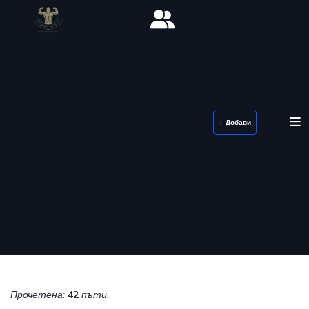
+ Добави
Прочетена:
42
пъти.