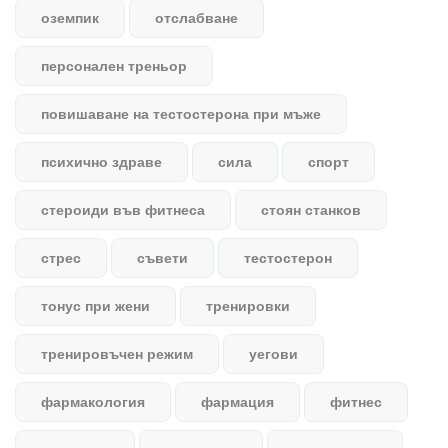
оземпик
отслабване
персонален треньор
повишаване на тестостерона при мъже
психично здраве
сила
спорт
стероиди във фитнеса
стоян станков
стрес
съвети
тестостерон
тонус при жени
тренировки
тренировъчен режим
уегови
фармакология
фармация
фитнес