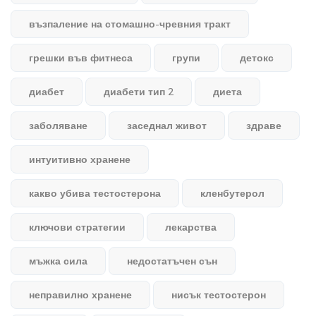
възпаление на стомашно-чревния тракт
грешки във фитнеса
групи
детокс
диабет
диабети тип 2
диета
заболяване
заседнал живот
здраве
интуитивно хранене
какво убива тестостерона
кленбутерол
ключови стратегии
лекарства
мъжка сила
недостатъчен сън
неправилно хранене
нисък тестостерон