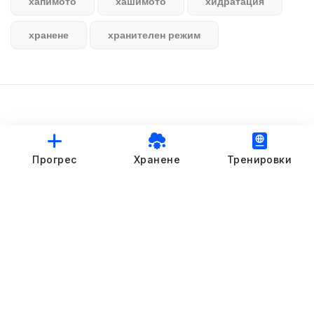
хапимото
хашимото
хидратация
хранене
хранителен режим
© StankovFit Progress App | 2025
Прогрес
Хранене
Тренировки
Crafted with love by
DRTSWebWorks