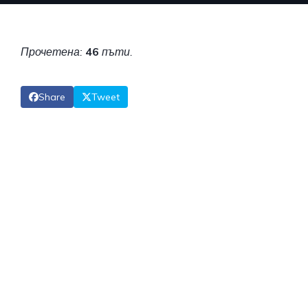
Прочетена:
46
пъти.
Share
Tweet