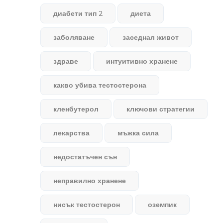
диабети тип 2
диета
заболяване
заседнал живот
здраве
интуитивно хранене
какво убива тестостерона
кленбутерол
ключови стратегии
лекарства
мъжка сила
недостатъчен сън
неправилно хранене
нисък тестостерон
оземпик