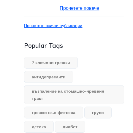
Прочетете повече
Прочетете всички публикации
Popular Tags
7 ключови грешки
антидепресанти
възпаление на стомашно-чревния
тракт
грешки във фитнеса
групи
детокс
диабет