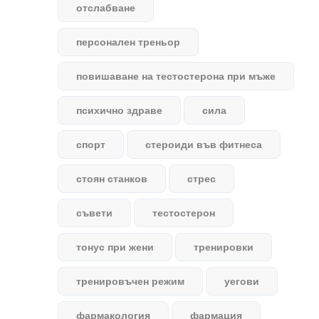
отслабване
персонален треньор
повишаване на тестостерона при мъже
психично здраве
сила
спорт
стероиди във фитнеса
стоян станков
стрес
съвети
тестостерон
тонус при жени
тренировки
тренировъчен режим
уегови
фармакология
фармация