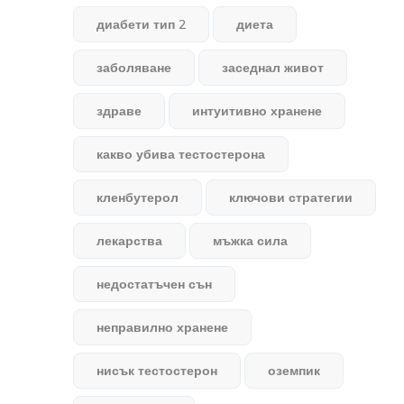
диабети тип 2
диета
заболяване
заседнал живот
здраве
интуитивно хранене
какво убива тестостерона
кленбутерол
ключови стратегии
лекарства
мъжка сила
недостатъчен сън
неправилно хранене
нисък тестостерон
оземпик