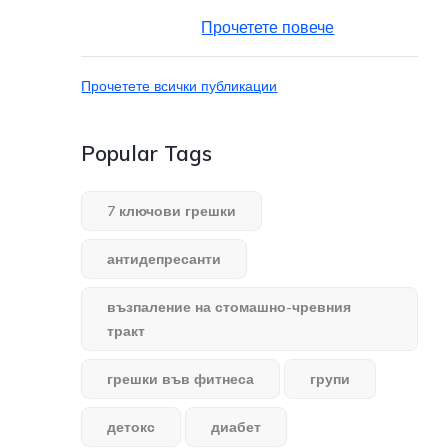
Прочетете повече
Прочетете всички публикации
Popular Tags
7 ключови грешки
антидепресанти
възпаление на стомашно-чревния
тракт
грешки във фитнеса
групи
детокс
диабет