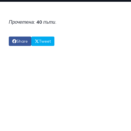
Прочетена:
40
пъти.
Share
Tweet