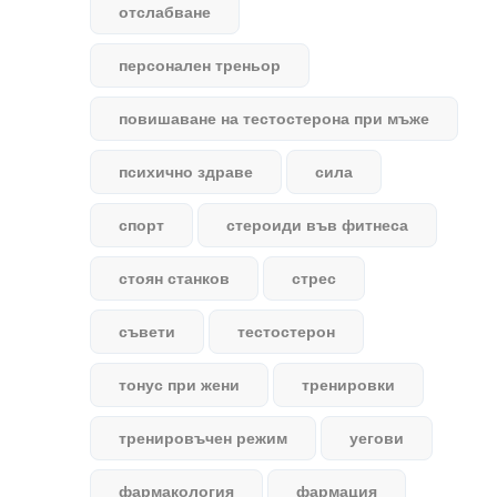
отслабване
персонален треньор
повишаване на тестостерона при мъже
психично здраве
сила
спорт
стероиди във фитнеса
стоян станков
стрес
съвети
тестостерон
тонус при жени
тренировки
тренировъчен режим
уегови
фармакология
фармация