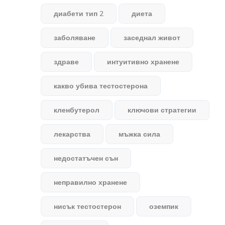
диабети тип 2
диета
заболяване
заседнал живот
здраве
интуитивно хранене
какво убива тестостерона
кленбутерол
ключови стратегии
лекарства
мъжка сила
недостатъчен сън
неправилно хранене
нисък тестостерон
оземпик