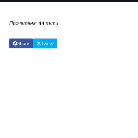
Прочетена:
44
пъти.
Share
Tweet