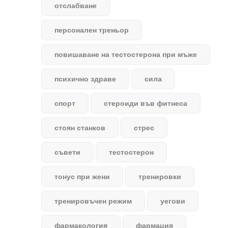
отслабване
персонален треньор
повишаване на тестостерона при мъже
психично здраве
сила
спорт
стероиди във фитнеса
стоян станков
стрес
съвети
тестостерон
тонус при жени
тренировки
тренировъчен режим
уегови
фармакология
фармация