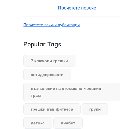
Прочетете повече
Прочетете всички публикации
Popular Tags
7 ключови грешки
антидепресанти
възпаление на стомашно-чревния
тракт
грешки във фитнеса
групи
детокс
диабет