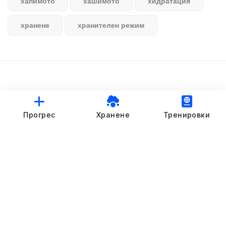
хапимото
хашимото
хидратация
хранене
хранителен режим
© StankovFit Progress App | 2025
Прогрес
Хранене
Тренировки
Crafted with love by
DRTSWebWorks