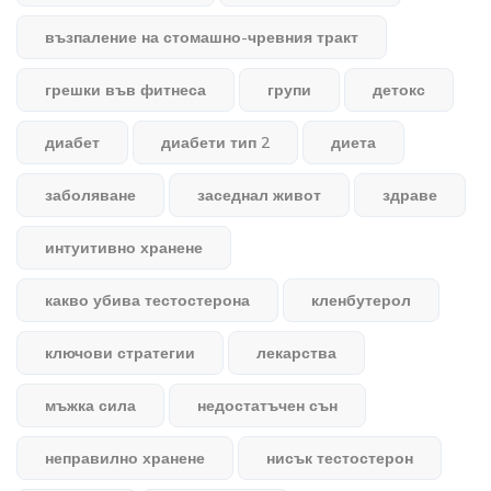
възпаление на стомашно-чревния тракт
грешки във фитнеса
групи
детокс
диабет
диабети тип 2
диета
заболяване
заседнал живот
здраве
интуитивно хранене
какво убива тестостерона
кленбутерол
ключови стратегии
лекарства
мъжка сила
недостатъчен сън
неправилно хранене
нисък тестостерон