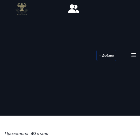
+ Добави
Прочетена:
40
пъти.