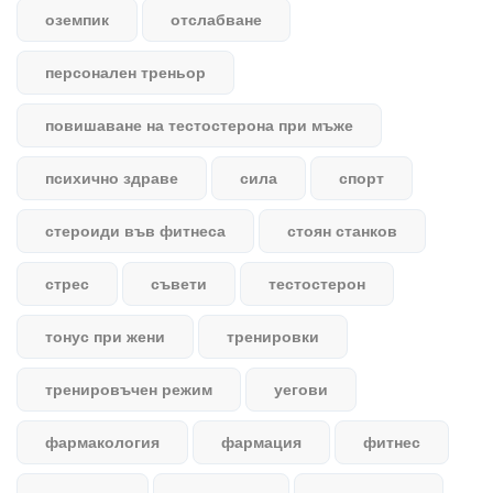
оземпик
отслабване
персонален треньор
повишаване на тестостерона при мъже
психично здраве
сила
спорт
стероиди във фитнеса
стоян станков
стрес
съвети
тестостерон
тонус при жени
тренировки
тренировъчен режим
уегови
фармакология
фармация
фитнес